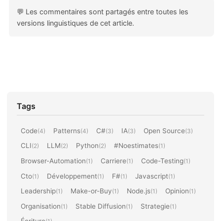
💬 Les commentaires sont partagés entre toutes les
versions linguistiques de cet article.
Tags
Code
Patterns
C#
IA
Open Source
(4)
(4)
(3)
(3)
(3)
CLI
LLM
Python
#Noestimates
(2)
(2)
(2)
(1)
Browser-Automation
Carriere
Code-Testing
(1)
(1)
(1)
Cto
Développement
F#
Javascript
(1)
(1)
(1)
(1)
Leadership
Make-or-Buy
Node.js
Opinion
(1)
(1)
(1)
(1)
Organisation
Stable Diffusion
Strategie
(1)
(1)
(1)